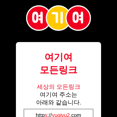
여기여
모든링크
세상의 모든링크
여기여 주소는
아래와 같습니다.
http
s
://
yugiyu2
.com