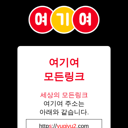
여기여
모든링크
세상의 모든링크
여기여 주소는
아래와 같습니다.
http
s
://
yugiyu2
.com