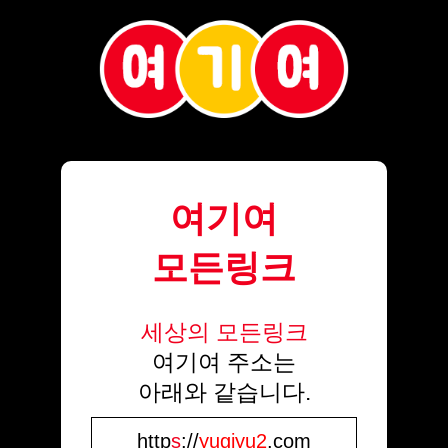
여기여
모든링크
세상의 모든링크
여기여 주소는
아래와 같습니다.
http
s
://
yugiyu2
.com