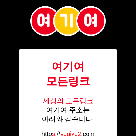
여기여
모든링크
세상의 모든링크
여기여 주소는
아래와 같습니다.
http
s
://
yugiyu2
.com