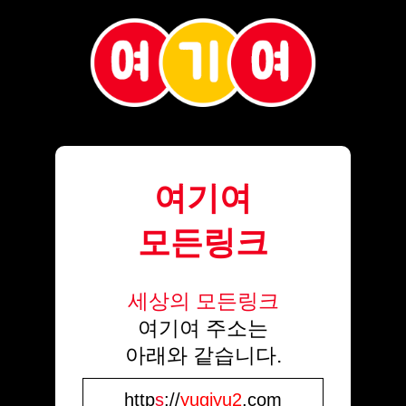
여기여
모든링크
세상의 모든링크
여기여 주소는
아래와 같습니다.
http
s
://
yugiyu2
.com