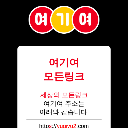
여기여
모든링크
세상의 모든링크
여기여 주소는
아래와 같습니다.
http
s
://
yugiyu2
.com